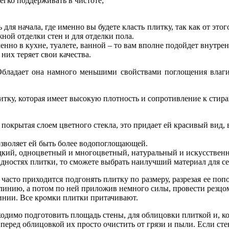
легко поддерживать в чистоте;
для начала, где именно вы будете класть плитку, так как от этог
ной отделки стен и для отделки пола.
нно в кухне, туалете, ванной – то вам вполне подойдет внутре
них теряет свои качества.
Обладает она намного меньшими свойствами поглощения влаги
тку, которая имеет высокую плотность и сопротивление к стир
 покрытая слоем цветного стекла, это придает ей красивый вид,
озволяет ей быть более водопоглощающей.
дкий, одноцветный и многоцветный, натуральный и искусствен
идностях плитки, то сможете выбрать наилучший материал для се
 часто приходится подгонять плитку по размеру, разрезая ее поп
инию, а потом по ней приложив немного силы, провести резцом
линии. Все кромки плитки притачивают.
одимо подготовить площадь стены, для облицовки плиткой и, ко
 перед облицовкой их просто очистить от грязи и пыли. Если ст