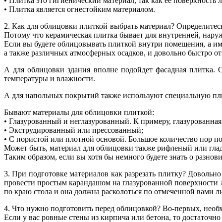
• Плитка это гигиенический материал, так как ее поверхность 
• Плитка является огнестойким материалом.
2. Как для облицовки плиткой выбрать материал? Определитесь 
Потому что керамическая плитка бывает для внутренней, наруж
Если вы будете облицовывать плиткой внутри помещения, а име
а также различных атмосферных осадков, и довольно быстро от 
А для облицовки здания вполне подойдет фасадная плитка. 
температуры и влажности.
А для напольных покрытий также используют специальную пли
Бывают материалы для облицовки плиткой:
• Глазурованный и неглазурованный. К примеру, глазурованная
• Экструдированный или прессованный;
• С пористой или плотной основой. Большое количество пор п
Может быть, материал для облицовки также рифленый или гла
Таким образом, если вы хотя бы немного будете знать о разнов
3. При подготовке материалов как разрезать плитку? Довольно
провести простым карандашом на глазурованной поверхности л
по краю стола и она должна расколоться по отмеченной вами 
4. Что нужно подготовить перед облицовкой? Во-первых, необх
Если у вас ровные стены из кирпича или бетона, то достаточно