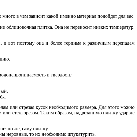
о много в чем зависит какой именно материал подойдет для вас.
нне облицовочная плитка. Она не переносит низких температур,
, и вот поэтому она и более терпима к различным перепадам
анию.
 водонепроницаемость и твердость;
ный.
бя.
олам или отрезая кусок необходимого размера. Для этого можно
 или стеклорезом. Таким образом, надрезанную плитку ударьте
нечно же, саму плитку.
ены неровные, то их необходимо штукатурить.