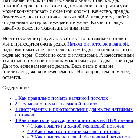
Натяжные потолки стали обычным видом отделки. Да,
нижний порог цен, на этот вид потолочного покрытия уже
может конкурировать с оклейкой обоями. Качество, правда,
будет хуже, но зато потолок натяжной! А между тем, любой
отделочный материал нуждается в уходе. Какой-то чаще,
какой-то реже, но ухаживать за ним надо.
Но что особенно радует, так это то, что натяжные потолки
мыть приходится очень редко.
Натяжной потолок в ванной
,
надо будет мыть почаще, ведь на нём будут конденсироваться
водяные пары. Особенно если он глянцевый. А качественный
тканевый натяжной потолок можно мыть раз в два – три года.
Да и то, если вам нечего делать. Ведь пыль к ним не
прилипает даже во время ремонта. Но вопрос, тем не менее,
остаётся.
Содержание
1
Как правильно помыть натяжной потолок
2
Чем можно помыть натяжной потолок
3
Инструменты и приспособления для мытья натяжных
потолков
4
Как помыть теромусадочный потолок из ПВХ плёнки
4.1
Как помыть натяжной глянцевый потолок
4.2
Как помыть натяжной матовый потолок
4.3
Как помыть тканевый, бесшовный натяжной