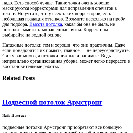
надо. Есть способ лучше. Такие точки очень хорошо
маскируются корректорами для исправления опечаток в
тексте. Но учтите, что у всех таких корректоров, есть
небольшая градация оттенков. Возьмите несколько на пробу,
для подбора.
Высота потолка
, какая бы она не была, не
позволит заметить закрашенные пятна. Корректоры
выбирайте на водной основе.
Натяжные потолки тем и хороши, что они практичны. Даже
если понадобится их помыть, главное — не переусердствуйте.
Сил у вас много, а потолки нежные и ранимые. Ведь
неправильно организованная уборка, может легко перерасти в
восстановительные работы.
Related Posts
Подвесной потолок Армстронг
Haily
11 лет ago
подвесные потолки Армстронг приобретают все большую
заслуженную популярность у потребителей и давно уже стал