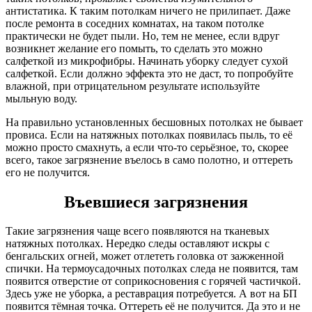
антистатика. К таким потолкам ничего не прилипает. Даже
после ремонта в соседних комнатах, на таком потолке
практически не будет пыли. Но, тем не менее, если вдруг
возникнет желание его помыть, то сделать это можно
салфеткой из микрофибры. Начинать уборку следует сухой
салфеткой. Если должно эффекта это не даст, то попробуйте
влажной, при отрицательном результате используйте
мыльную воду.
На правильно установленных бесшовных потолках не бывает
провиса. Если на натяжных потолках появилась пыль, то её
можно просто смахнуть, а если что-то серьёзное, то, скорее
всего, такое загрязнение въелось в само полотно, и оттереть
его не получится.
Въевшиеся загрязнения
Такие загрязнения чаще всего появляются на тканевых
натяжных потолках. Нередко следы оставляют искры с
бенгальских огней, может отлететь головка от зажженной
спички. На термоусадочных потолках следа не появится, там
появится отверстие от соприкосновения с горячей частичкой.
Здесь уже не уборка, а реставрация потребуется. А вот на БП
появится тёмная точка. Оттереть её не получится. Да это и не